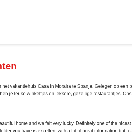
nten
het vakantiehuis Casa in Moraira te Spanje. Gelegen op een be
heb je leuke winkeltjes en lekkere, gezellige restaurantjes. On
beautiful home and we felt very lucky. Definitely one of the nices
/folder you have is excellent with a lot of great information but r