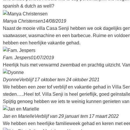
spanish & dutch as well?
Manya Christensen
14/08/2019
Naast de mooie villa Casa Senji hebben we ook dagelijks ge
vaatwasser, wasmachine en een barbecue. Ruime en voldoend
hebben een heerlijke vakantie gehad.
Fam. Jespers
01/07/2019
Heerlijk huis met verwarmd zwembad en prachtig uitzicht. Va
Dyonne
Verblijf 17 oktober tem 24 oktober 2021
We hebben een zeer tof verblijf en vakantie gehad in Villa Se
steden…..Heel tof. Villa Senji is heel gerieflijk, goed geïnsta
Spijtig genoeg hebben we iets te weinig kunnen genieten van
Jan en Marielle
Verblijf van 29 januari tem 17 maart 2022
We hebben een heerlijke familieweek gehad en keren met een